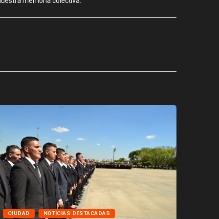
 nuestra memoria colectiva.
CIUD
CIUDAD
NOTICIAS DESTACADAS