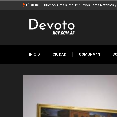
tables y ya son 90 en toda la Ciudad
Los stands móviles de la Ciudad llegan 
TÍTULOS
INICIO
CIUDAD
COMUNA 11
S