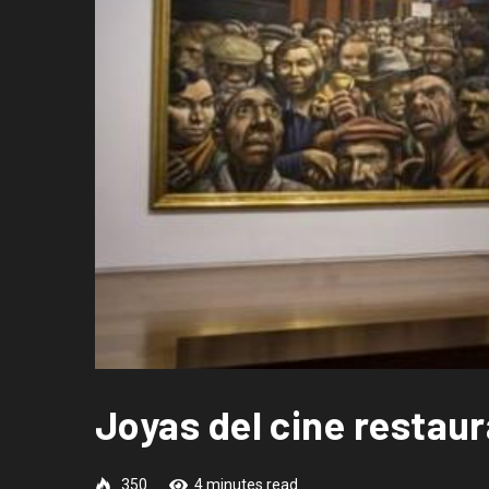
Joyas del cine restau
350
4 minutes read