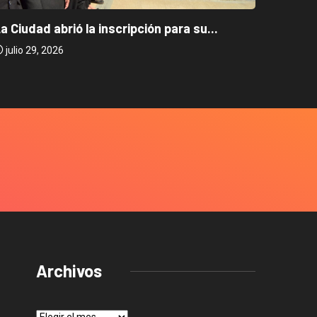
Caballi
a Ciudad abrió la inscripción para su...
julio 2
julio 29, 2026
Archivos
Archivos