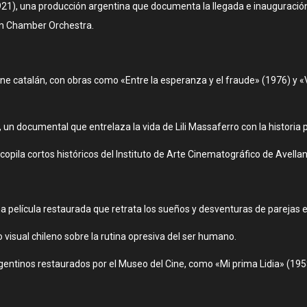
1921), una producción argentina que documenta la llegada e inaugurac
ilm Chamber Orchestra.
ine catalán, con obras como «Entre la esperanza y el fraude» (1976) y «
documental que entrelaza la vida de Lili Massaferro con la historia pol
opila cortos históricos del Instituto de Arte Cinematográfico de Avella
na película restaurada que retrata los sueños y desventuras de parejas 
visual chileno sobre la rutina opresiva del ser humano.
gentinos restaurados por el Museo del Cine, como «Mi prima Lidia» (195