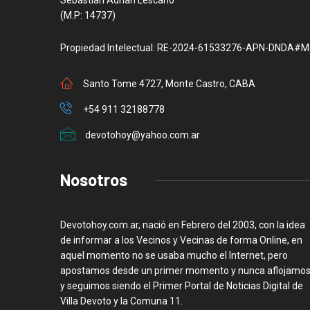
Sebastian Adrian Lescano
(M.P: 14737)
Propiedad Intelectual: RE-2024-61533276-APN-DNDA#M
Santo Tome 4727, Monte Castro, CABA
+54 911 32188778
devotohoy@yahoo.com.ar
Nosotros
Devotohoy.com.ar, nació en Febrero del 2003, con la idea
de informar a los Vecinos y Vecinas de forma Online, en
aquel momento no se usaba mucho el Internet, pero
apostamos desde un primer momento y nunca aflojamos
y seguimos siendo el Primer Portal de Noticias Digital de
Villa Devoto y la Comuna 11.