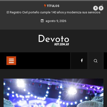
TÍTULOS
vicios
Buenos Aires sumó 12 nuevos Bares Notables y ya son 90 en toda
la Ciudad
agosto 9, 2026