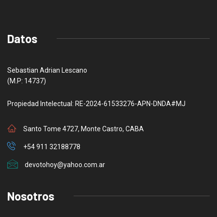
Datos
Sebastian Adrian Lescano
(M.P: 14737)
Propiedad Intelectual: RE-2024-61533276-APN-DNDA#MJ
Santo Tome 4727, Monte Castro, CABA
+54 911 32188778
devotohoy@yahoo.com.ar
Nosotros