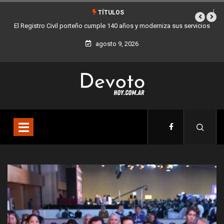
TÍTULOS
icios
Buenos Aires sumó 12 nuevos Bares Notables y ya son 90 en toda
la Ciudad
agosto 9, 2026