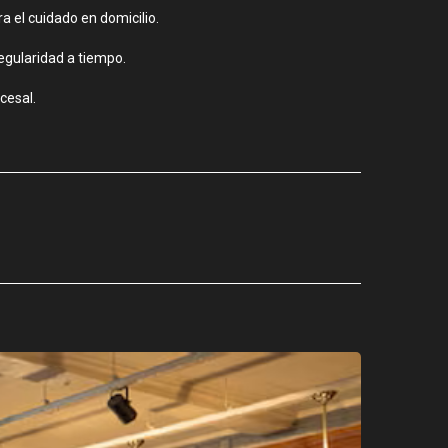
 el cuidado en domicilio.
egularidad a tiempo.
cesal.
CIUDAD
Los stands
agosto 3, 2