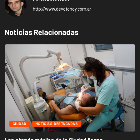
http://www.devotohoy.com.ar
Noticias Relacionadas
OTICIAS DESTACADAS
CIUDAD
N
viles de la Ciudad llegan...