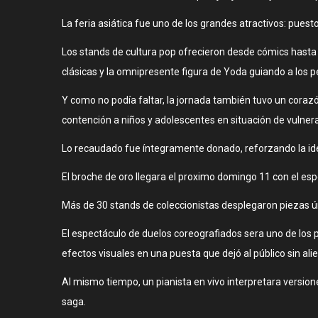
La feria asiática fue uno de los grandes atractivos: puest
Los stands de cultura pop ofrecieron desde cómics hasta 
clásicas y la omnipresente figura de Yoda guiando a los
Y como no podía faltar, la jornada también tuvo un corazó
contención a niños y adolescentes en situación de vulnera
Lo recaudado fue íntegramente donado, reforzando la ide
El broche de oro llegara el proximo domingo 11 con el e
Más de 30 stands de coleccionistas desplegaron piezas úni
El espectáculo de duelos coreografiados sera uno de los
efectos visuales en una puesta que dejó al público sin alie
Al mismo tiempo, un pianista en vivo interpretara versio
saga.