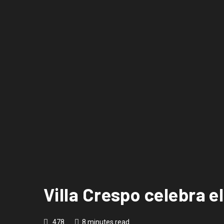
Villa Crespo celebra e
478
8 minutes read