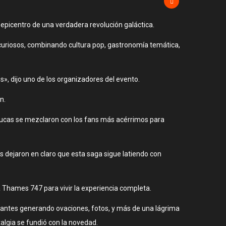
n epicentro de una verdadera revolución galáctica.
y curiosos, combinando cultura pop, gastronomía temática,
», dijo uno de los organizadores del evento.
n.
e Lucas se mezclaron con los fans más acérrimos para
is dejaron en claro que esta saga sigue latiendo con
 Thames 747 para vivir la experiencia completa.
sitantes generando ovaciones, fotos, y más de una lágrima
algia se fundió con la novedad.