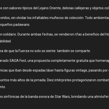
os con sabores típicos del Lejano Oriente, delicias callejeras y objetos 
vinilos, sin olvidar los infaltables muñecos de colección. Todo ambien
 pequeños padawans.
n solidario. Durante ambas fechas, se vendieron rifas a beneficio del Ho
bilidad.
a de que la Fuerza no solo se siente: también se comparte.
sperado SAGA Fest, una propuesta completamente gratuita que homenajeó
cas que iban desde espadas láser hasta figuras vintage, pasando por ed
 puntos más altos de la jornada. Diez intérpretes protagonizaron comba
nto.
nes sinfónicas de la banda sonora de Star Wars, brindando una atmósfera