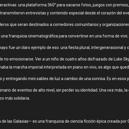
ractivas: una plataforma 360° para sacarse fotos, juegos con premios, u
transmitieron entrevistas y contenido especial desde el corazón del ev
eros que seran destinados a comedores comunitarios y organizaciones 
una franquicia cinematográfica para convertirse en una forma de vivir, 
ayo fue un claro ejemplo de eso: una fiesta plural, intergeneracional y
le no emocionarse. Ver a un niño de cuatro años disfrazado de Luke S
onaba la marcha imperial interpretada en piano en vivo, es algo que que
os y entregando mini sables de luz a cambio de una sonrisa. Es en esos 
nario de eventos de alto nivel, sin perder su identidad. Una vez más, la
co más solidaria.
e las Galaxias— es una franquicia de ciencia ficción épica creada por 