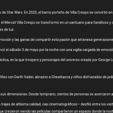
o de Star Wars. En 2025, el barrio porteño de Villa Crespo se convirtió e
— el Mercat Villa Crespo se transformó en un santuario para fanáticos 
es de luz.
emoción y las ganas de compartir esta pasión que atraviesa generaciones
rancó el sábado 3 de mayo por la noche con una vigilia cargada de emoció
aláctica, en la que troopers y personajes del universo creado por Georg
 selfies con Darth Vader, abrazos a Chewbacca y niños disfrazados de jed
s sus dimensiones. Desde temprano, cientos de personas se acercaron a
rajes de altísima calidad, casi cinematográficos— desfiló entre los vi
ue crecieron viendo las películas compartieron un espacio donde la nost