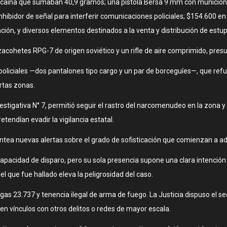
ocaína que sumaban 40,9 gramos; una pistola Bersa 9 mm con municiones 
idor de señal para interferir comunicaciones policiales; $154.600 en ef
ción, y diversos elementos destinados a la venta y distribución de estu
nzacohetes RPG-7 de origen soviético y un rifle de aire comprimido, pres
liciales —dos pantalones tipo cargo y un par de borceguíes—, que refu
ertas zonas.
estigativa N° 7, permitió seguir el rastro del narcomenudeo en la zona y 
endían evadir la vigilancia estatal.
lantea nuevas alertas sobre el grado de sofisticación que comienzan a ad
 capacidad de disparo, pero su sola presencia supone una clara intenció
el que fue hallado eleva la peligrosidad del caso.
gas 23.737 y tenencia ilegal de arma de fuego. La Justicia dispuso el s
ten vínculos con otros delitos o redes de mayor escala.