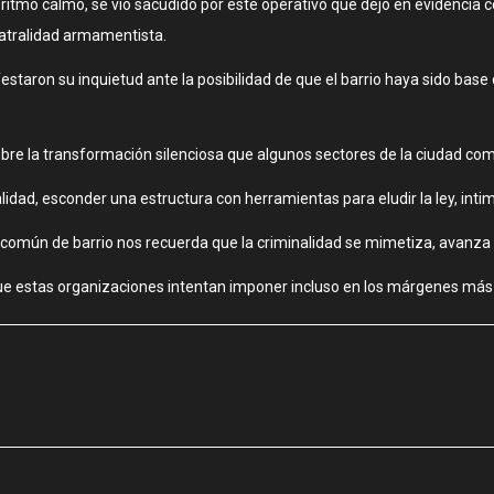
e ritmo calmo, se vio sacudido por este operativo que dejó en evidenci
eatralidad armamentista.
ifestaron su inquietud ante la posibilidad de que el barrio haya sido 
 sobre la transformación silenciosa que algunos sectores de la ciudad co
idad, esconder una estructura con herramientas para eludir la ley, intim
 común de barrio nos recuerda que la criminalidad se mimetiza, avanza
ol que estas organizaciones intentan imponer incluso en los márgenes má