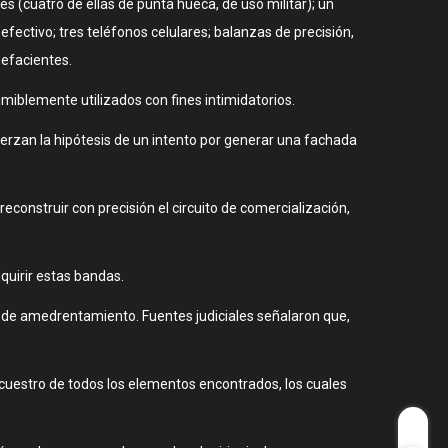
(cuatro de ellas de punta hueca, de uso militar); un
ectivo; tres teléfonos celulares; balanzas de precisión,
pefacientes.
umiblemente utilizados con fines intimidatorios.
erzan la hipótesis de un intento por generar una fachada
reconstruir con precisión el circuito de comercialización,
quirir estas bandas.
n de amedrentamiento. Fuentes judiciales señalaron que,
ecuestro de todos los elementos encontrados, los cuales