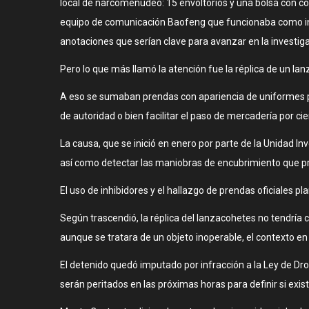
local de narcomenudeo: 15 envoltorios y una bolsa con c
equipo de comunicación Baofeng que funcionaba como inhib
anotaciones que serían clave para avanzar en la investiga
Pero lo que más llamó la atención fue la réplica de un la
A eso se sumaban prendas con apariencia de uniformes po
de autoridad o bien facilitar el paso de mercadería por ci
La causa, que se inició en enero por parte de la Unidad Inv
así como detectar las maniobras de encubrimiento que pret
El uso de inhibidores y el hallazgo de prendas oficiales p
Según trascendió, la réplica del lanzacohetes no tendría
aunque se tratara de un objeto inoperable, el contexto en 
El detenido quedó imputado por infracción a la Ley de Dro
serán peritados en las próximas horas para definir si exis