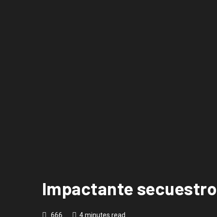
Impactante secuestro
666
4 minutes read