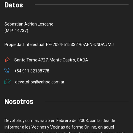
Datos
Sebastian Adrian Lescano
(M.P: 14737)
Propiedad Intelectual: RE-2024-61533276-APN-DNDA#MJ
Santo Tome 4727, Monte Castro, CABA
+54 911 32188778
devotohoy@yahoo.com.ar
Nosotros
Devotohoy.com.ar, nació en Febrero del 2003, con la idea de
informar a los Vecinos y Vecinas de forma Online, en aquel