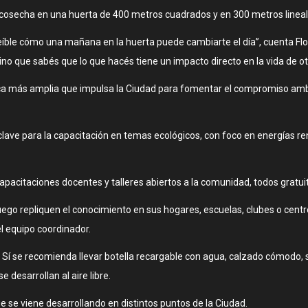
 y cosecha en una huerta de 400 metros cuadrados y en 300 metros lineal
ncreíble cómo una mañana en la huerta puede cambiarte el día”, cuenta Fl
sino que sabés que lo que hacés tiene un impacto directo en la vida de o
ica más amplia que impulsa la Ciudad para fomentar el compromiso ambie
lave para la capacitación en temas ecológicos, con foco en energías reno
apacitaciones docentes y talleres abiertos a la comunidad, todos gratui
uego repliquen el conocimiento en sus hogares, escuelas, clubes o centr
el equipo coordinador.
a. Sí se recomienda llevar botella recargable con agua, calzado cómodo, 
 desarrollan al aire libre.
ue se viene desarrollando en distintos puntos de la Ciudad.