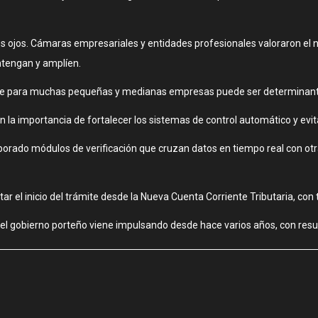
os ojos. Cámaras empresariales y entidades profesionales valoraron el 
ntengan y amplíen.
 que para muchas pequeñas y medianas empresas puede ser determinante
n la importancia de fortalecer los sistemas de control automático y evita
orporado módulos de verificación que cruzan datos en tiempo real con ot
r el inicio del trámite desde la Nueva Cuenta Corriente Tributaria, con t
l gobierno porteño viene impulsando desde hace varios años, con result