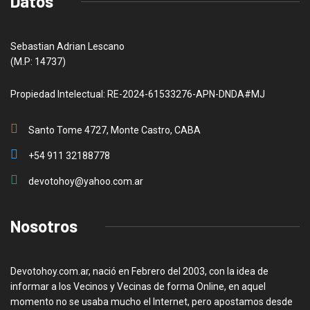
Datos
Sebastian Adrian Lescano
(M.P: 14737)
Propiedad Intelectual: RE-2024-61533276-APN-DNDA#MJ
Santo Tome 4727, Monte Castro, CABA
+54 911 32188778
devotohoy@yahoo.com.ar
Nosotros
Devotohoy.com.ar, nació en Febrero del 2003, con la idea de
informar a los Vecinos y Vecinas de forma Online, en aquel
momento no se usaba mucho el Internet, pero apostamos desde