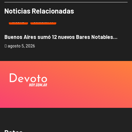
Noticias Relacionadas
CIUDAD
COMUNA 11
Buenos Aires sumó 12 nuevos Bares Notables...
L
agosto 5, 2026
a