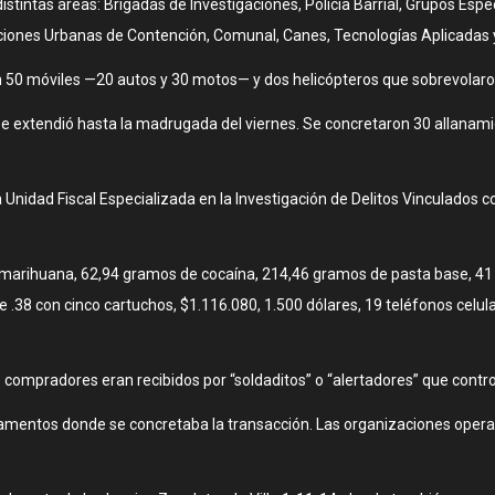
distintas áreas: Brigadas de Investigaciones, Policía Barrial, Grupos Es
aciones Urbanas de Contención, Comunal, Canes, Tecnologías Aplicadas y
n 50 móviles —20 autos y 30 motos— y dos helicópteros que sobrevolaron
se extendió hasta la madrugada del viernes. Se concretaron 30 allanamie
 la Unidad Fiscal Especializada en la Investigación de Delitos Vinculados
de marihuana, 62,94 gramos de cocaína, 214,46 gramos de pasta base, 4
bre .38 con cinco cartuchos, $1.116.080, 1.500 dólares, 19 teléfonos cel
 compradores eran recibidos por “soldaditos” o “alertadores” que control
rtamentos donde se concretaba la transacción. Las organizaciones operab