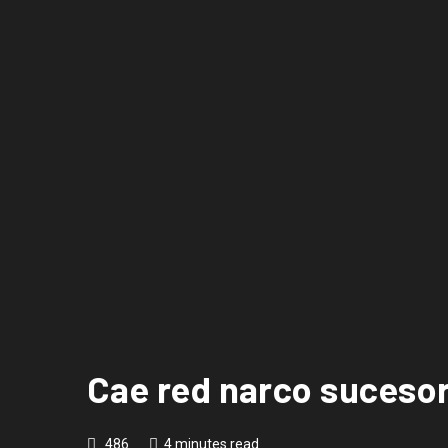
Cae red narco sucesor
486
4 minutes read