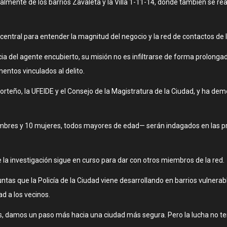
palmente de los barrios Zavaleta y la Villa 1-11-14, donde también se re
 central para entender la magnitud del negocio y la red de contactos de 
ncia del agente encubierto, su misión no es infiltrarse de forma prolong
entos vinculados al delito.
porteño, la UFEIDE y el Consejo de la Magistratura de la Ciudad, y ha d
mbres y 10 mujeres, todos mayores de edad— serán indagados en las pró
a investigación sigue en curso para dar con otros miembros de la red.
tas que la Policía de la Ciudad viene desarrollando en barrios vulnerab
ad a los vecinos.
 damos un paso más hacia una ciudad más segura. Pero la lucha no termin