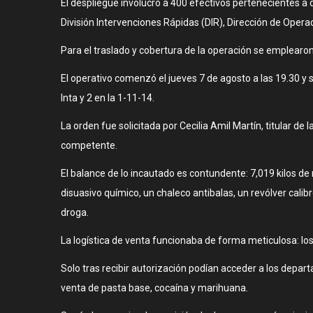
El despliegue involucró a 400 efectivos pertenecientes a 
División Intervenciones Rápidas (DIR), Dirección de Oper
Para el traslado y cobertura de la operación se emplearo
El operativo comenzó el jueves 7 de agosto a las 19.30 y 
Inta y 2 en la 1-11-14.
La orden fue solicitada por Cecilia Amil Martín, titular de
competente.
El balance de lo incautado es contundente: 7,019 kilos 
disuasivo químico, un chaleco antibalas, un revólver cali
droga.
La logística de venta funcionaba de forma meticulosa: los
Solo tras recibir autorización podían acceder a los depa
venta de pasta base, cocaína y marihuana.