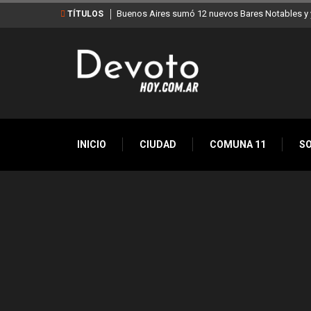
 ya son 90 en toda la Ciudad
Los stands móviles de la Ciudad llegan esta sem
TÍTULOS
INICIO
CIUDAD
COMUNA 11
S