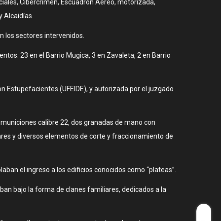
peciales, Cibercrimen, Escuadrón Aéreo, motorizada,
 Alcaidías.
 los sectores intervenidos.
ntos: 23 en el Barrio Mugica, 3 en Zavaleta, 2 en Barrio
 con Estupefacientes (UFEIDE), y autorizada por el juzgado
1 municiones calibre 22, dos granadas de mano con
ulares y diversos elementos de corte y fraccionamiento de
aban el ingreso a los edificios conocidos como “plateas”.
an bajo la forma de clanes familiares, dedicados a la