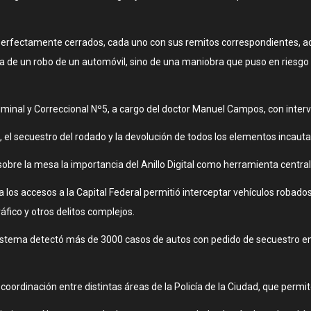
es perfectamente cerrados, cada uno con sus remitos correspondientes,
rataba de un robo de un automóvil, sino de una maniobra que puso en ries
riminal y Correccional Nº5, a cargo del doctor Manuel Campos, con inter
 el secuestro del rodado y la devolución de todos los elementos incauta
sobre la mesa la importancia del Anillo Digital como herramienta central
os accesos a la Capital Federal permitió interceptar vehículos robados
áfico y otros delitos complejos.
l sistema detectó más de 3000 casos de autos con pedido de secuestro en
a coordinación entre distintas áreas de la Policía de la Ciudad, que per