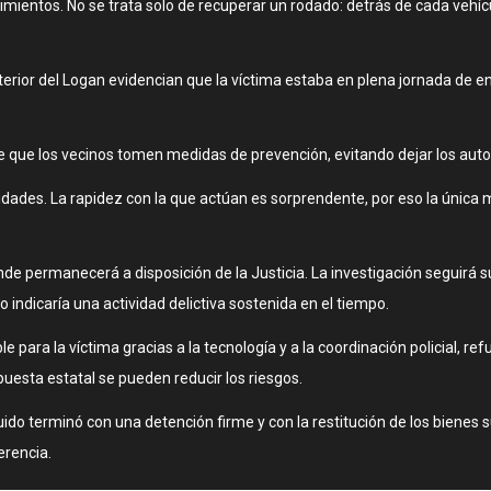
mientos. No se trata solo de recuperar un rodado: detrás de cada vehí
terior del Logan evidencian que la víctima estaba en plena jornada de en
d de que los vecinos tomen medidas de prevención, evitando dejar los a
dades. La rapidez con la que actúan es sorprendente, por eso la única 
nde permanecerá a disposición de la Justicia. La investigación seguirá 
o indicaría una actividad delictiva sostenida en el tiempo.
 para la víctima gracias a la tecnología y a la coordinación policial, ref
esta estatal se pueden reducir los riesgos.
ido terminó con una detención firme y con la restitución de los bienes 
erencia.