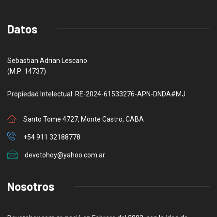
Datos
Sebastian Adrian Lescano
(M.P: 14737)
Propiedad Intelectual: RE-2024-61533276-APN-DNDA#MJ
Santo Tome 4727, Monte Castro, CABA
+54 911 32188778
devotohoy@yahoo.com.ar
Nosotros