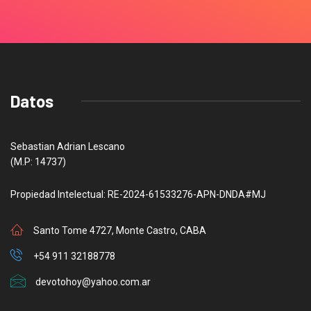
Datos
Sebastian Adrian Lescano
(M.P: 14737)
Propiedad Intelectual: RE-2024-61533276-APN-DNDA#MJ
Santo Tome 4727, Monte Castro, CABA
+54 911 32188778
devotohoy@yahoo.com.ar