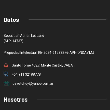
Datos
Sebastian Adrian Lescano
(M.P: 14737)
Propiedad Intelectual: RE-2024-61533276-APN-DNDA#MJ
Santo Tome 4727, Monte Castro, CABA
+54 911 32188778
devotohoy@yahoo.com.ar
Nosotros