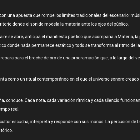
 con una apuesta que rompe los límites tradicionales del escenario: músi
itorio donde el sonido modela la materia ante los ojos del público.
l aire se abre, anticipa el manifiesto poético que acompaña a Materia, l
tico donde nada permanece estático y todo se transforma al ritmo de l
prepara para el broche de oro de una programación que, a lo largo del ve
nta como un ritual contemporáneo en el que el universo sonoro creado p
aña, conduce. Cada nota, cada variación rítmica y cada silencio funci
empo real.
scultor escucha, interpreta y responde con sus manos. La percusión de 
tórico.