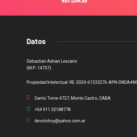
Datos
Sebastian Adrian Lescano
(M.P: 14737)
Propiedad Intelectual: RE-2024-61533276-APN-DNDA#M
Santo Tome 4727, Monte Castro, CABA
+54 911 32188778
devotohoy@yahoo.com.ar