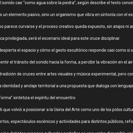
l sonido cae “como agua sobre la piedra”, según describe el texto conce
s un elemento pasivo, sino un organismo que vibra en sintonía con el esp
 parece curvarse y el proceso creativo queda expuesto, sin atajos ni art
 privilegiada, será el escenario ideal para este cruce disciplinar.
 despierta el espacio y cómo el gesto escultórico responde casi como si 
ntir el tránsito del sonido hacia la forma, a percibir la vibración en el ai
 tradición de cruces entre artes visuales y música experimental, pero c
a identidad y anclaje territorial a una propuesta que dialoga con lengu
forma” sintetiza el espíritu del encuentro.
26 que volvió a posicionar a la Usina del Arte como uno de los polos cul
rtos, espectáculos escénicos y actividades para distintos públicos, refor