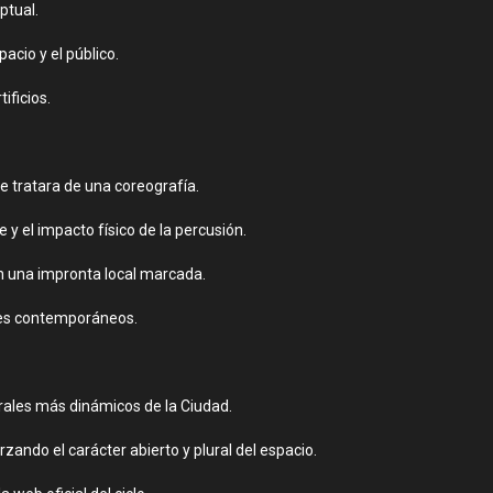
ptual.
acio y el público.
ificios.
se tratara de una coreografía.
re y el impacto físico de la percusión.
on una impronta local marcada.
ajes contemporáneos.
turales más dinámicos de la Ciudad.
zando el carácter abierto y plural del espacio.