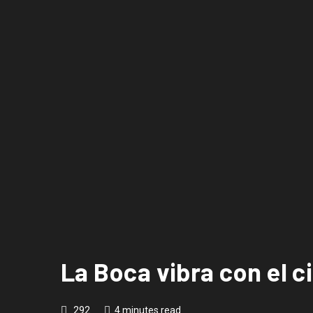
La Boca vibra con el c
292
4 minutes read