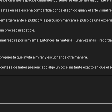
los distintos espacios culturales porteños se encuentra disponible en la 
uestas en esa escena compartida donde el sonido guía y el arte visual r
a emergerá ante el público y la percusión marcará el pulso de una exper
un proceso irrepetible.
a final respire por sí misma. Entonces, la materia —una vez más— record
a propuesta que invita a mirar y escuchar de otra manera.
erteza de haber presenciado algo único: el instante exacto en que el so