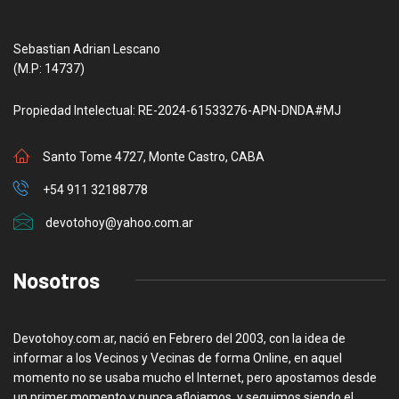
Sebastian Adrian Lescano
(M.P: 14737)
Propiedad Intelectual: RE-2024-61533276-APN-DNDA#MJ
Santo Tome 4727, Monte Castro, CABA
+54 911 32188778
devotohoy@yahoo.com.ar
Nosotros
Devotohoy.com.ar, nació en Febrero del 2003, con la idea de
informar a los Vecinos y Vecinas de forma Online, en aquel
momento no se usaba mucho el Internet, pero apostamos desde
un primer momento y nunca aflojamos, y seguimos siendo el