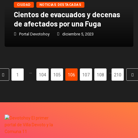
CIUDAD
NOTICIAS DESTACADAS
Cientos de evacuados y decenas
de afectados por una Fuga
Portal Devotohoy
diciembre 5, 2023
…
…
1
104
105
106
107
108
210