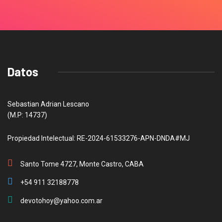
Datos
Sebastian Adrian Lescano
(M.P: 14737)
Propiedad Intelectual: RE-2024-61533276-APN-DNDA#MJ
Santo Tome 4727, Monte Castro, CABA
+54 911 32188778
devotohoy@yahoo.com.ar