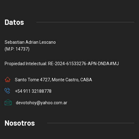
Datos
Sebastian Adrian Lescano
(M.P: 14737)
Propiedad Intelectual: RE-2024-61533276-APN-DNDA#MJ
Santo Tome 4727, Monte Castro, CABA
+54 911 32188778
devotohoy@yahoo.com.ar
Nosotros