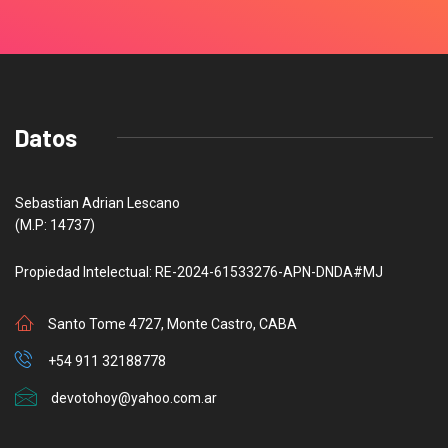
Datos
Sebastian Adrian Lescano
(M.P: 14737)
Propiedad Intelectual: RE-2024-61533276-APN-DNDA#MJ
Santo Tome 4727, Monte Castro, CABA
+54 911 32188778
devotohoy@yahoo.com.ar