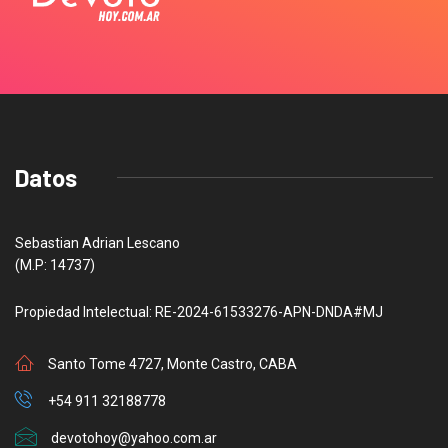
Datos
Sebastian Adrian Lescano
(M.P: 14737)
Propiedad Intelectual: RE-2024-61533276-APN-DNDA#MJ
Santo Tome 4727, Monte Castro, CABA
+54 911 32188778
devotohoy@yahoo.com.ar