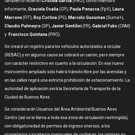
también lo hicieron
Cristina García
(PRO), como miembro
informante,
Graciela Ocaña
(CP),
Paula Penacca
(FpV),
Laura
Marrone
(FIT),
Roy Cortina
(PS),
Marcelo Guouman
(Suma+),
Claudio Palmeyro
(SP),
Javier Gentilini
(FR),
Gabriel Fuks
(CNM)
y
Francisco Quintana
(PRO).
Se creará un registro para los vehículos autorizados a circular
(REBAC) y en algunos casos se cobrará un canon, pero siempre
con carácter restrictivo en cuanto a la circulación. En ese nuevo
microcentro ampliado solo habrá tránsito libre por las avenidas y
en las calles regirá una estricta prohibición de estacionamiento. La
autoridad de aplicación será la Secretaría de Transporte de la
Ciudad de Buenos Aires.
Se considerarán Usuarios del Área Ambiental Buenos Aires
Centro (así se le llama a toda esa zona de circulación restringida),
con obligatoriedad de permiso de ingreso oneroso, a los
propietarios o locatarios mensuales de cocheras, los remises no