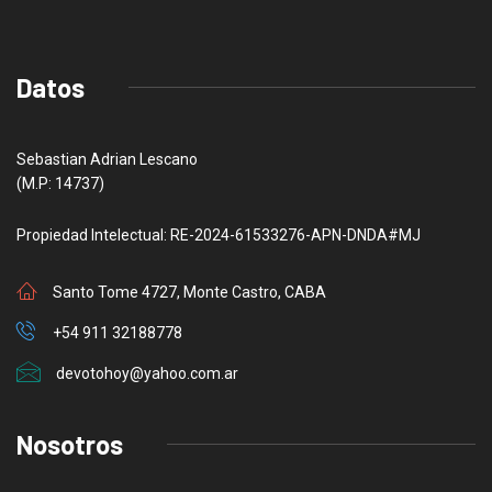
Datos
Sebastian Adrian Lescano
(M.P: 14737)
Propiedad Intelectual: RE-2024-61533276-APN-DNDA#MJ
Santo Tome 4727, Monte Castro, CABA
+54 911 32188778
devotohoy@yahoo.com.ar
Nosotros