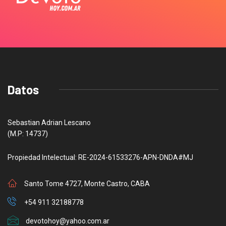
Datos
Sebastian Adrian Lescano
(M.P: 14737)
Propiedad Intelectual: RE-2024-61533276-APN-DNDA#MJ
Santo Tome 4727, Monte Castro, CABA
+54 911 32188778
devotohoy@yahoo.com.ar