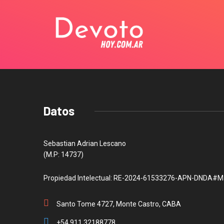
Datos
Sebastian Adrian Lescano
(M.P: 14737)
Propiedad Intelectual: RE-2024-61533276-APN-DNDA#M
Santo Tome 4727, Monte Castro, CABA
+54 911 32188778