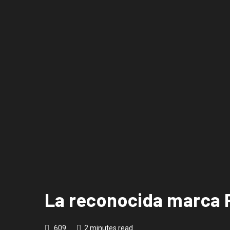
La reconocida marca P
609
2 minutes read