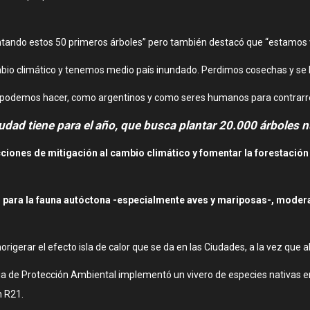
 plantando estos 50 primeros árboles” pero también destacó que “estamo
mbio climático y tenemos medio país inundado. Perdimos cosechas y se
e podemos hacer, como argentinos y como seres humanos para contrarre
Ciudad tiene para el año, que busca plantar 20.000 árboles
cciones de mitigación al cambio climático y fomentar la forestació
para la fauna autóctona -especialmente aves y mariposas-, moderan
igerar el efecto isla de calor que se da en las Ciudades, a la vez que a
ia de Protección Ambiental implementó un vivero de especies nativas e
n R21.