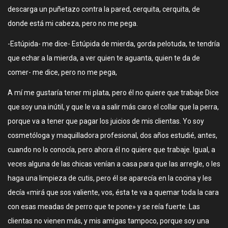
descarga un puñetazo contra la pared, cerquita, cerquita, de
donde está mi cabeza, pero no me pega.
-Estúpida- me dice- Estúpida de mierda, gorda pelotuda, te tendría
que echar a la mierda, a ver quien te aguanta, quien te da de
comer- me dice, pero no me pega,
A mí me gustaría tener mi plata, pero él no quiere que trabaje Dice
que soy una inútil, y que le va a salir más caro el collar que la perra,
porque va a tener que pagar los juicios de mis clientas. Yo soy
cosmetóloga y maquilladora profesional, dos años estudié, antes,
cuando no lo conocía, pero ahora él no quiere que trabaje. Igual, a
veces alguna de las chicas venían a casa para que las arregle, o les
haga una limpieza de cutis, pero él se aparecía en la cocina y les
decía «mirá que sos valiente, vos, ésta te va a quemar toda la cara
con esas meadas de perro que te pone» y se reía fuerte. Las
clientas no vienen más, y mis amigas tampoco, porque soy una