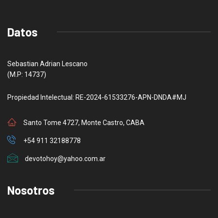
Datos
Sebastian Adrian Lescano
(M.P: 14737)
Propiedad Intelectual: RE-2024-61533276-APN-DNDA#MJ
Santo Tome 4727, Monte Castro, CABA
+54 911 32188778
devotohoy@yahoo.com.ar
Nosotros