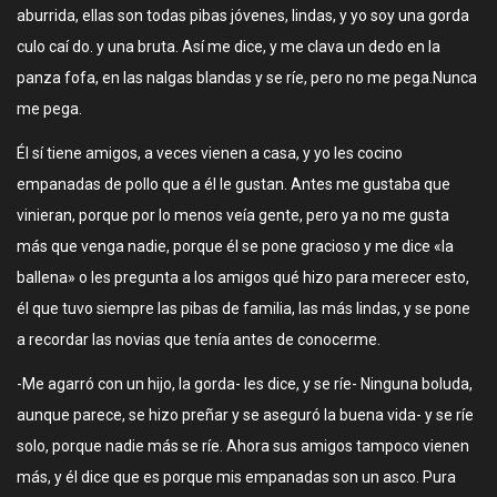
aburrida, ellas son todas pibas jóvenes, lindas, y yo soy una gorda
culo caí do. y una bruta. Así me dice, y me clava un dedo en la
panza fofa, en las nalgas blandas y se ríe, pero no me pega.Nunca
me pega.
Él sí tiene amigos, a veces vienen a casa, y yo les cocino
empanadas de pollo que a él le gustan. Antes me gustaba que
vinieran, porque por lo menos veía gente, pero ya no me gusta
más que venga nadie, porque él se pone gracioso y me dice «la
ballena» o les pregunta a los amigos qué hizo para merecer esto,
él que tuvo siempre las pibas de familia, las más lindas, y se pone
a recordar las novias que tenía antes de conocerme.
-Me agarró con un hijo, la gorda- les dice, y se ríe- Ninguna boluda,
aunque parece, se hizo preñar y se aseguró la buena vida- y se ríe
solo, porque nadie más se ríe. Ahora sus amigos tampoco vienen
más, y él dice que es porque mis empanadas son un asco. Pura