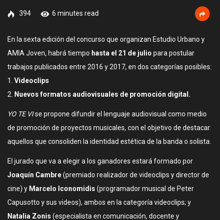
394
6 minutes read
En la sexta edición del concurso que organizan Estudio Urbano y
AMIA Joven, habrá tiempo
hasta el 21 de julio
para postular
trabajos publicados entre 2016 y 2017, en dos categorías posibles:
1.
Videoclips
2.
Nuevos formatos audiovisuales de promoción digital.
YO TE VI
se propone difundir el lenguaje audiovisual como medio
de promoción de proyectos musicales, con el objetivo de destacar
aquellos que consoliden la identidad estética de la banda o solista.
El jurado que va a elegir a los ganadores estará formado por
Joaquín Cambre
(premiado realizador de videoclips y director de
cine) y
Marcelo Iconomidis
(programador musical de Peter
Capusotto y sus videos), ambos en la categoría videoclips; y
Natalia Zonis
(especialista en comunicación, docente y