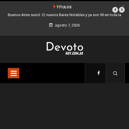
TÍTULOS
otables y ya son 90 en toda la
Los stands móviles de la Ciudad llegan e
d
agosto 7, 2026