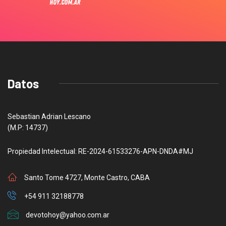
Datos
Sebastian Adrian Lescano
(M.P: 14737)
Propiedad Intelectual: RE-2024-61533276-APN-DNDA#MJ
Santo Tome 4727, Monte Castro, CABA
+54 911 32188778
devotohoy@yahoo.com.ar