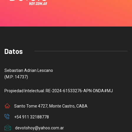
Datos
Sebastian Adrian Lescano
(M.P: 14737)
Propiedad Intelectual: RE-2024-61533276-APN-DNDA#MJ
Santo Tome 4727, Monte Castro, CABA
+54 911 32188778
devotohoy@yahoo.com.ar