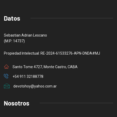
Datos
Sebastian Adrian Lescano
(M.P: 14737)
Propiedad Intelectual: RE-2024-61533276-APN-DNDA#MJ
Santo Tome 4727, Monte Castro, CABA
+54 911 32188778
devotohoy@yahoo.com.ar
Nosotros