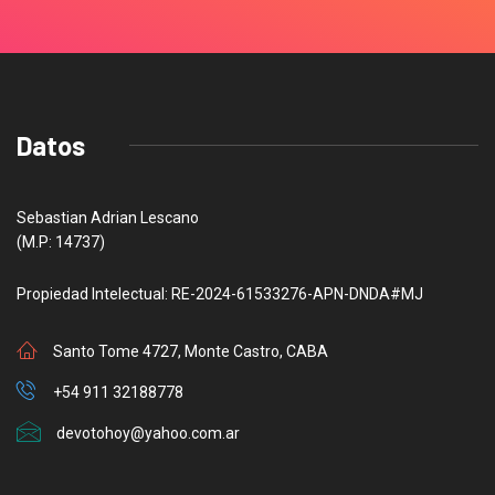
Datos
Sebastian Adrian Lescano
(M.P: 14737)
Propiedad Intelectual: RE-2024-61533276-APN-DNDA#MJ
Santo Tome 4727, Monte Castro, CABA
+54 911 32188778
devotohoy@yahoo.com.ar