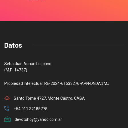
Datos
Sebastian Adrian Lescano
(M.P: 14737)
Propiedad Intelectual: RE-2024-61533276-APN-DNDA#MJ
Santo Tome 4727, Monte Castro, CABA
+54 911 32188778
devotohoy@yahoo.com.ar