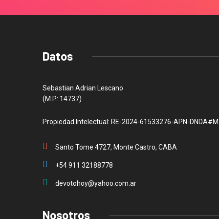
Datos
Sebastian Adrian Lescano
(M.P: 14737)
Propiedad Intelectual: RE-2024-61533276-APN-DNDA#M
Santo Tome 4727, Monte Castro, CABA
+54 911 32188778
devotohoy@yahoo.com.ar
Nosotros