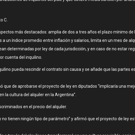
xo C.
 aspectos más destacados: amplia de dos a tres años el plazo mínimo de 
 un índice promedio entre inflación y salarios, limita en un mes de alqu
ean determinadas por ley de cada jurisdicción, y en caso de no estar re
r cuenta del inquilino.
uilino pueda rescindir el contrato sin causa y se añade que las partes e
 que de aprobarse el proyecto de ley en diputados “implicaría una mejor
en la cultura del alquiler en la Argentina”.
riminados en el precio del alquiler.
y no tienen ningún tipo de parámetro” y afirmó que el proyecto de ley e