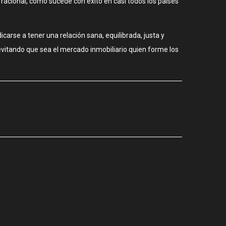
 y racional, como sucede con éxito en casi todos los países
carse a tener una relación sana, equilibrada, justa y
evitando que sea el mercado inmobiliario quien forme los