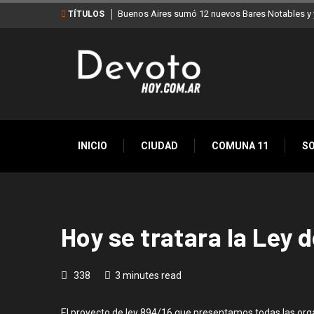
Buenos Aires sumó 12 nuevos Bares Notables y y
TÍTULOS
INICIO
CIUDAD
COMUNA 11
S
Hoy se tratara la Ley 
338
3 minutes read
El proyecto de ley 894/16 que presentamos todas las org