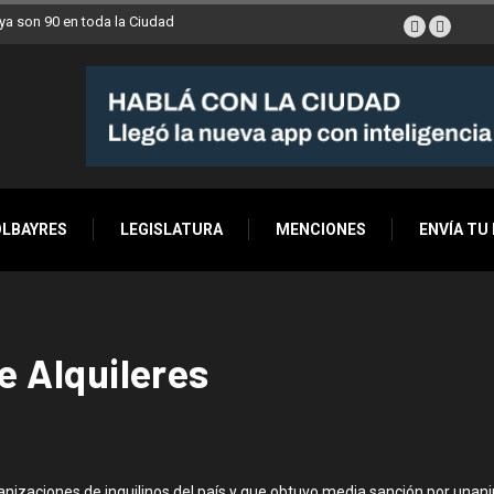
a son 90 en toda la Ciudad
OLBAYRES
LEGISLATURA
MENCIONES
ENVÍA TU
de Alquileres
anizaciones de inquilinos del país y que obtuvo media sanción por un