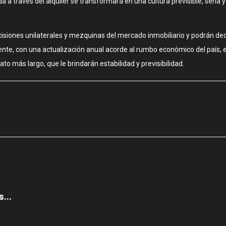
nda a través del alquiler se transformará en una cultura previsible, seria
cisiones unilaterales y mezquinas del mercado inmobiliario y podrán dedi
mente, con una actualización anual acorde al rumbo económico del país, 
ato más largo, que le brindarán estabilidad y previsibilidad.
...