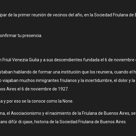
icipar de la primer reunión de vecinos del año, en la Sociedad Friulana d
onfirmar tu presencia.
n Friuli Venezia Giulia y a sus descendientes fundada el 6 de noviembre
estaban hablando de formar una institución que los reuniera, cuando el 
o viajaban muchos inmigrantes friulanos y la incertidumbre, el dolor y l
nos Aires el 6 de noviembre de 1927.
ia y por eso se la conoce como la None.
na, el Asociacionismo y el nacimiento de la Friulana de Buenos Aires, se
lans difûr di cjase, historia de la Sociedad Friulana de Buenos Aires.