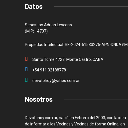
Datos
Sebastian Adrian Lescano
(M.P: 14737)
Propiedad Intelectual: RE-2024-61533276-APN-DNDA#M
Santo Tome 4727, Monte Castro, CABA
+54 911 32188778
devotohoy@yahoo.com.ar
Nosotros
Devotohoy.com.ar, nació en Febrero del 2003, con la idea
de informar a los Vecinos y Vecinas de forma Online, en