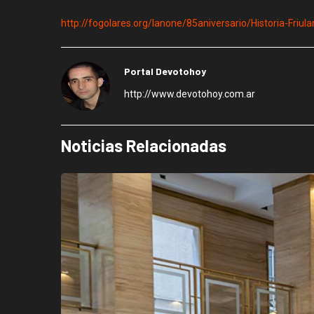
http://fogolares.org/lanone/85aniversario/Historia-Friu
Portal Devotohoy
http://www.devotohoy.com.ar
Noticias Relacionadas