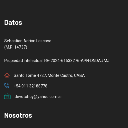
Datos
Sebastian Adrian Lescano
(M.P: 14737)
Propiedad Intelectual: RE-2024-61533276-APN-DNDA#MJ
Santo Tome 4727, Monte Castro, CABA
+54 911 32188778
devotohoy@yahoo.com.ar
Nosotros