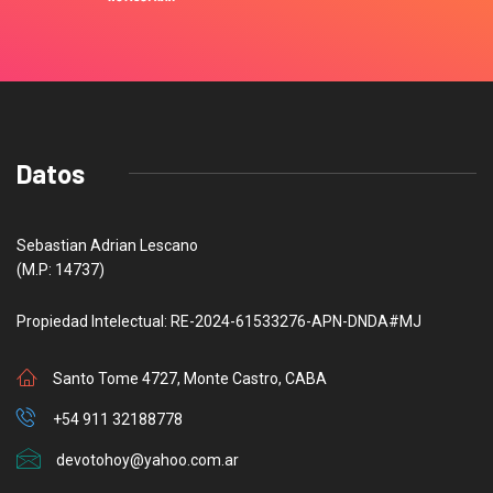
Datos
Sebastian Adrian Lescano
(M.P: 14737)
Propiedad Intelectual: RE-2024-61533276-APN-DNDA#MJ
Santo Tome 4727, Monte Castro, CABA
+54 911 32188778
devotohoy@yahoo.com.ar