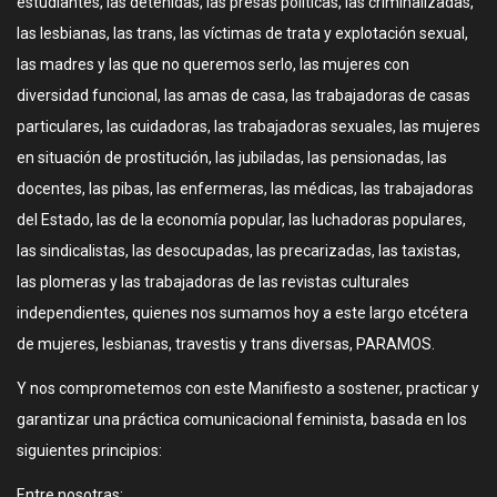
estudiantes, las detenidas, las presas políticas, las criminalizadas,
las lesbianas, las trans, las víctimas de trata y explotación sexual,
las madres y las que no queremos serlo, las mujeres con
diversidad funcional, las amas de casa, las trabajadoras de casas
particulares, las cuidadoras, las trabajadoras sexuales, las mujeres
en situación de prostitución, las jubiladas, las pensionadas, las
docentes, las pibas, las enfermeras, las médicas, las trabajadoras
del Estado, las de la economía popular, las luchadoras populares,
las sindicalistas, las desocupadas, las precarizadas, las taxistas,
las plomeras y las trabajadoras de las revistas culturales
independientes, quienes nos sumamos hoy a este largo etcétera
de mujeres, lesbianas, travestis y trans diversas, PARAMOS.
Y nos comprometemos con este Manifiesto a sostener, practicar y
garantizar una práctica comunicacional feminista, basada en los
siguientes principios:
Entre nosotras: