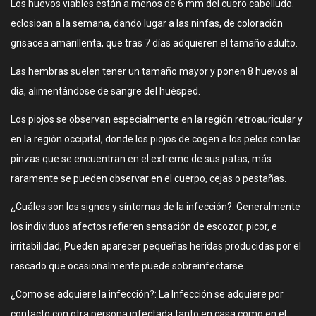
Los huevos viables están a menos de 6 mm del cuero cabelludo.
eclosioan a la semana, dando lugar a las ninfas, de coloración
grisacea amarillenta, que tras 7 días adquieren el tamaño adulto.
Las hembras suelen tener un tamaño mayor y ponen 8 huevos al
día, alimentándose de sangre del huésped.
Los piojos se observan especialmente en la región retroauricular y
en la región occipital, donde los piojos de cogen a los pelos con las
pinzas que se encuentran en el extremo de sus patas, más
raramente se pueden observar en el cuerpo, cejas o pestañas.
¿Cuáles son los signos y síntomas de la infección?: Generalmente
los individuos afectos refieren sensación de escozor, picor, e
irritabilidad, Pueden aparecer pequeñas heridas producidas por el
rascado que ocasionalmente puede sobreinfectarse.
¿Como se adquiere la infección?: La Infección se adquiere por
contacto con otra persona infectada tanto en casa como en el