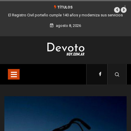
TÍTULOS
vicios
Buenos Aires sumó 12 nuevos Bares Notables y ya son 90 en toda
la Ciudad
agosto 8, 2026