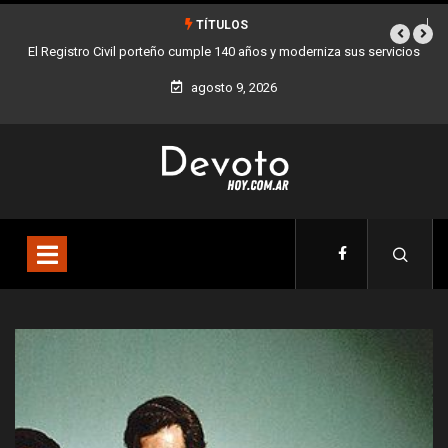
TÍTULOS
vicios
Buenos Aires sumó 12 nuevos Bares Notables y ya son 90 en toda
la Ciudad
agosto 9, 2026