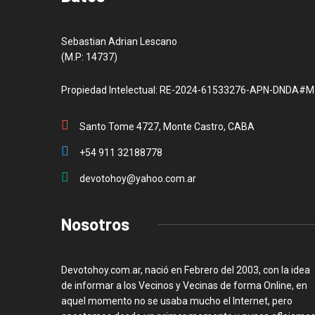
Sebastian Adrian Lescano
(M.P: 14737)
Propiedad Intelectual: RE-2024-61533276-APN-DNDA#M
Santo Tome 4727, Monte Castro, CABA
+54 911 32188778
devotohoy@yahoo.com.ar
Nosotros
Devotohoy.com.ar, nació en Febrero del 2003, con la idea
de informar a los Vecinos y Vecinas de forma Online, en
aquel momento no se usaba mucho el Internet, pero