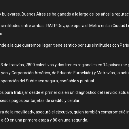
y bulevares, Buenos Aires se ha ganado a lo largo de los años la reputació
imilitudes entre ambas: RATP Dev, que opera el Metro en la «Ciudad Luz»
o.
de a la que queremos llegar, tiene sentido por sus similitudes con París
 de tranvías, 7800 colectivos y dos trenes regionales en 14 países) s
 Lyon y Corporación América, de Eduardo Eurnekián) y Metrovías, la act
operación del Subte sea segura, confiable y puntual.
s para trabajar desde el primer día en un diagnóstico del servicio actua
esos pagos por tarjetas de crédito y celular.
 de la movilidad», aseguró el ejecutivo, quien también comprometió inv
o a 60 en una primera etapa y 80 en una segunda.