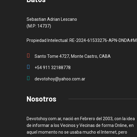
Sebastian Adrian Lescano
(M.P: 14737)
Propiedad Intelectual: RE-2024-61533276-APN-DNDA#M
Santo Tome 4727, Monte Castro, CABA
+54 911 32188778
devotohoy@yahoo.com.ar
Nosotros
Devotohoy.com.ar, nació en Febrero del 2003, con la idea
de informar a los Vecinos y Vecinas de forma Online, en
aquel momento no se usaba mucho el Internet, pero