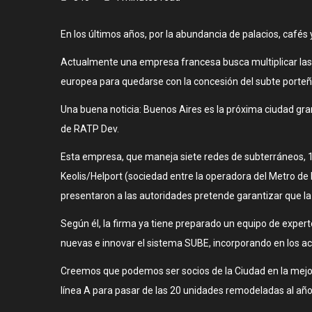
En los últimos años, por la abundancia de palacios, cafés 
Actualmente una empresa francesa busca multiplicar las s
europea para quedarse con la concesión del subte porteñ
Una buena noticia: Buenos Aires es la próxima ciudad gran
de RATP Dev.
Esta empresa, que maneja siete redes de subterráneos, 13
Keolis/Helport (sociedad entre la operadora del Metro de
presentaron a las autoridades pretende garantizar que la 
Según él, la firma ya tiene preparado un equipo de experto
nuevas e innovar el sistema SUBE, incorporando en los acc
Creemos que podemos ser socios de la Ciudad en la mejora
línea A para pasar de las 20 unidades remodeladas al añ