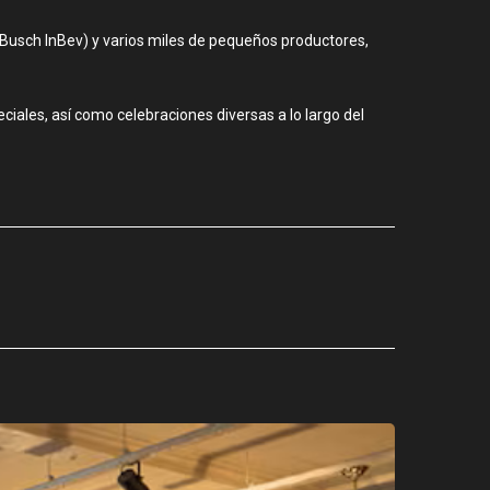
Busch InBev) y varios miles de pequeños productores,
iales, así como celebraciones diversas a lo largo del
CIUDAD
Los stands