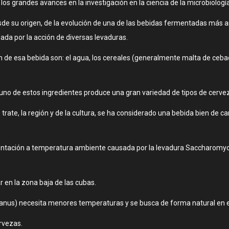
s grandes avances en la investigación en la ciencia de la microbiología a
desde su origen, de la evolución de una de las bebidas fermentadas más 
ada por la acción de diversas levaduras.
n de esa bebida son: el agua, los cereales (generalmente malta de cebada
 uno de estos ingredientes produce una gran variedad de tipos de cerve
rate, la región y de la cultura, se ha considerado una bebida bien de ca
rmentación a temperatura ambiente causada por la levadura Saccharomyce
 en la zona baja de las cubas.
nus) necesita menores temperaturas y se busca de forma natural en el f
ervezas.