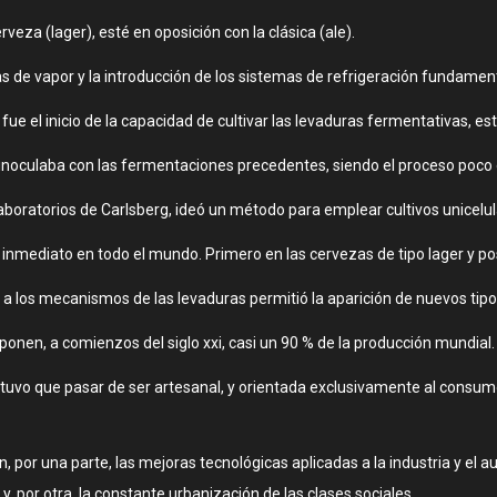
eza (lager), esté en oposición con la clásica (ale).
s de vapor y la introducción de los sistemas de refrigeración fundame
fue el inicio de la capacidad de cultivar las levaduras fermentativas, es
inoculaba con las fermentaciones precedentes, siendo el proceso poco e
aboratorios de Carlsberg, ideó un método para emplear cultivos unicelul
e inmediato en todo el mundo. Primero en las cervezas de tipo lager y po
da a los mecanismos de las levaduras permitió la aparición de nuevos ti
ponen, a comienzos del siglo xxi, casi un 90 % de la producción mundial.
 tuvo que pasar de ser artesanal, y orientada exclusivamente al consumo
 por una parte, las mejoras tecnológicas aplicadas a la industria y el
y, por otra, la constante urbanización de las clases sociales.