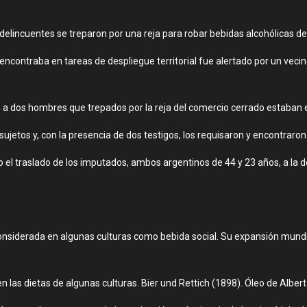
 Los delincuentes se treparon por una reja para robar bebidas alcohólica
encontraba en tareas de despliegue territorial fue alertado por un veci
aron a dos hombres que trepados por la reja del comercio cerrado estaban
 sujetos y, con la presencia de dos testigos, los requisaron y encontraro
o el traslado de los imputados, ambos argentinos de 44 y 23 años, a la 
onsiderada en algunas culturas como bebida social. Su expansión mundi
en las dietas de algunas culturas. Bier und Rettich (1898). Óleo de Alb