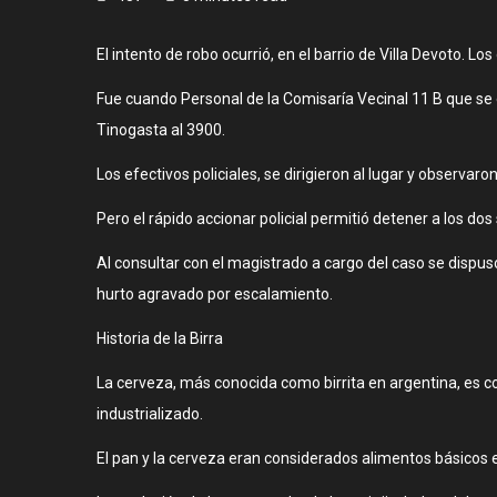
El intento de robo ocurrió, en el barrio de Villa Devoto.
Fue cuando Personal de la Comisaría Vecinal 11 B que se 
Tinogasta al 3900.
Los efectivos policiales, se dirigieron al lugar y observ
Pero el rápido accionar policial permitió detener a los dos
Al consultar con el magistrado a cargo del caso se dispus
hurto agravado por escalamiento.
Historia de la Birra
La cerveza, más conocida como birrita en argentina, es c
industrializado.
El pan y la cerveza eran considerados alimentos básicos 