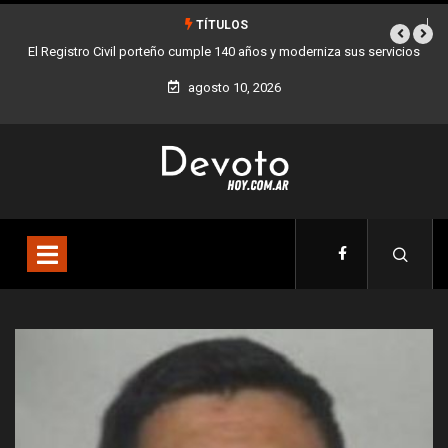
TÍTULOS
rvicios
Buenos Aires sumó 12 nuevos Bares Notables y ya son 90 en toda
la Ciudad
agosto 10, 2026