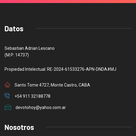
Datos
Sebastian Adrian Lescano
(M.P: 14737)
Propiedad Intelectual: RE-2024-61533276-APN-DNDA#MJ
Santo Tome 4727, Monte Castro, CABA
+54 911 32188778
devotohoy@yahoo.com.ar
Nosotros