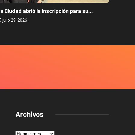
Caballi
a Ciudad abrió la inscripción para su...
julio 2
julio 29, 2026
Archivos
Archivos