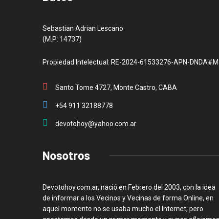
Sebastian Adrian Lescano
(M.P: 14737)
Propiedad Intelectual: RE-2024-61533276-APN-DNDA#M
Santo Tome 4727, Monte Castro, CABA
+54 911 32188778
devotohoy@yahoo.com.ar
Nosotros
Devotohoy.com.ar, nació en Febrero del 2003, con la idea
de informar a los Vecinos y Vecinas de forma Online, en
aquel momento no se usaba mucho el Internet, pero