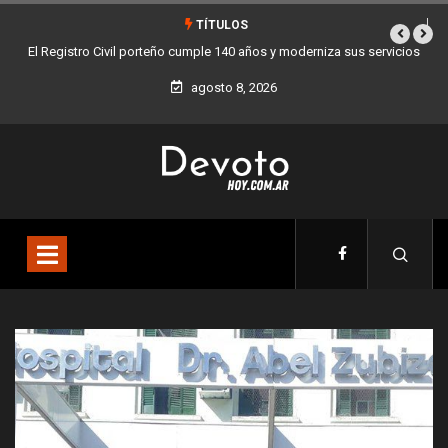
TÍTULOS
vicios
Buenos Aires sumó 12 nuevos Bares Notables y ya son 90 en toda
la Ciudad
agosto 8, 2026